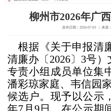
柳州市2026年
发布日期：2026-07-03 |
根据《关于申报清
清廉办〔
2026
〕
3
号）
专责小组成员单位集
潘彩琼家庭、韦信园
候选户。现予以公示
年
7
月
9
日。在公示期