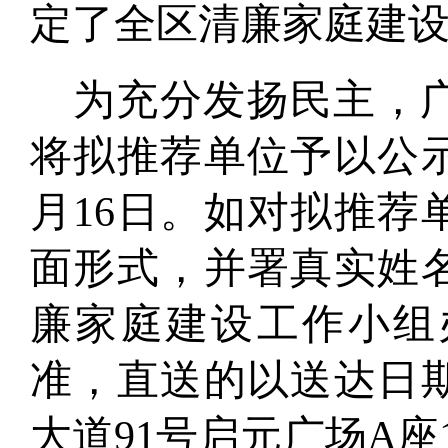
定了
全区清廉家庭建
为充分发扬民主，
将拟
推荐单位
予以公
月
16
日。如对拟
推荐
面形式，并署真实姓
廉家庭建设工作小组
准，直送的以送达日
大道
91
号启元广场
A
座