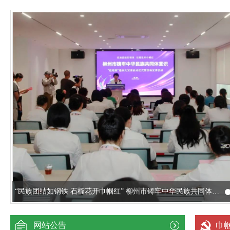
“民族团结如钢铁 石榴花开巾帼红” 柳州市铸牢中华民族共同体意识“桂姐姐”巡回大宣讲启动
网站公告
巾