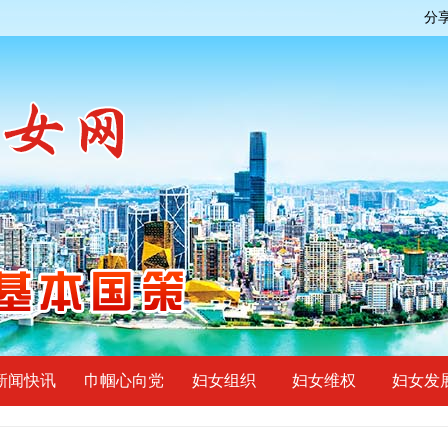
分
新闻快讯
巾帼心向党
妇女组织
妇女维权
妇女发