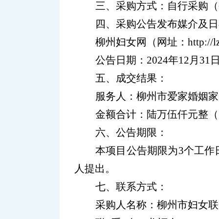
三、采购方式：
自行采购
（
四、采购公告发布媒介及日
柳州妇
女
网（网址：
http://
公告日期：
2024
年
12
月
31
五、成交结果：
服务人：柳州市爱家婚姻家
金额
合计：
陆万伍仟元整
（
六、公告期限：
本项目公告期限为
3
个工作
人提出。
七、联系方式：
采购人名称：
柳州市妇女联