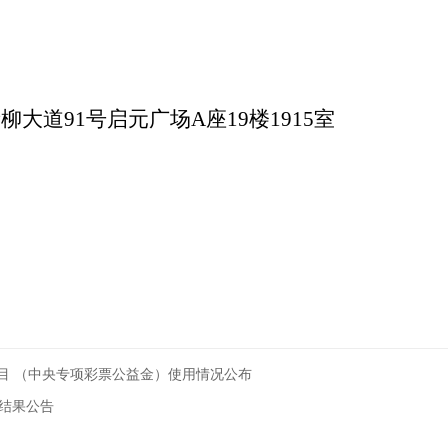
新柳大道
91
号启元广场
A
座
19
楼
1915
室
柳州市
项目 （中央专项彩票公益金）使用情况公布
结果公告