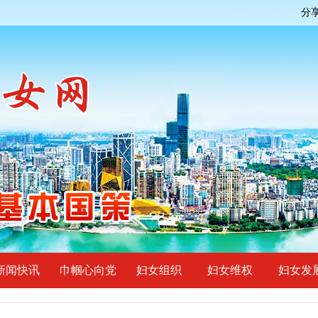
分
新闻快讯
巾帼心向党
妇女组织
妇女维权
妇女发